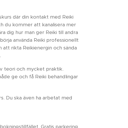
ngskurs där din kontakt med Reiki
h du kommer att kanalisera mer
a dig hur man ger Reiki till andra
börja använda Reiki professionellt
en att rikta Reikienergin och sända
.
v teori och mycket praktik.
åde ge och få Reiki behandlingar
urs. Du ska även ha arbetat med
okningstillfället. Gratis parkering.