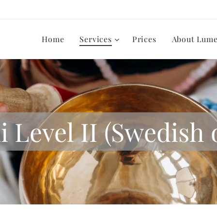
Home
Services
Prices
About Lum
i Level II (Swedish 