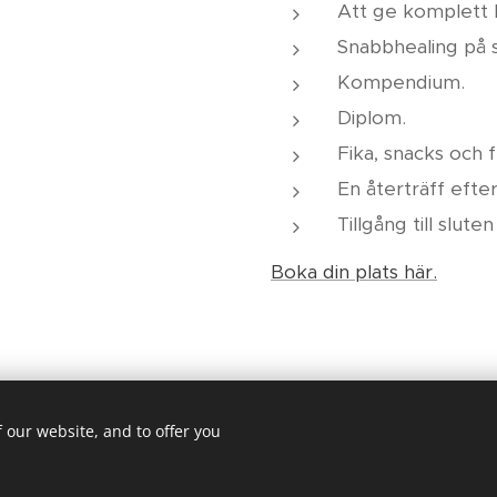
Att ge komplett 
Snabbhealing på s
Kompendium.
Diplom.
Fika, snacks och f
En återträff efter
Tillgång till slu
Boka din plats här.
 our website, and to offer you