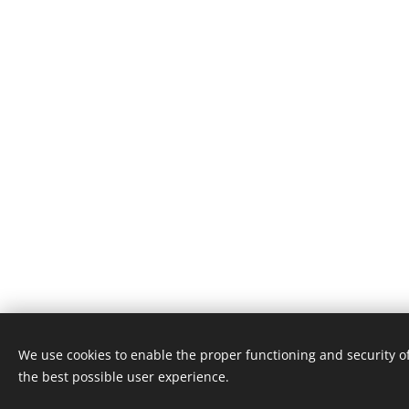
We use cookies to enable the proper functioning and security of
© 2021 Lumeva
.
All rights reserved
the best possible user experience.
Cookies