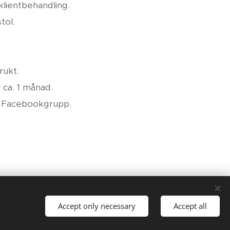
klientbehandling.
tol.
rukt.
 ca. 1 månad.
ten Facebookgrupp.
Languages
Accept only necessary
Accept all
Svenska
English